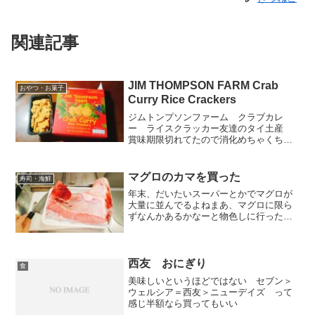
関連記事
JIM THOMPSON FARM Crab
おやつ・お菓子
Curry Rice Crackers
ジムトンプソンファーム クラブカレ
ー ライスクラッカー友達のタイ土産
賞味期限切れてたので消化めちゃくちゃ
美味しい、お茶と一緒に食べるとさらに
美味しい嫁は今まで食べたカレースナッ
クの中で一番美味いと言ってたジムトン
マグロのカマを買った
寿司・海鮮
プソンはタイシルクで大成功...
年末、だいたいスーパーとかでマグロが
大量に並んでるよねまあ、マグロに限ら
ずなんかあるかなーと物色しに行った
ら、クソデカなマグロのカマがあったん
だけど、2kgくらいで2980円くらいだっ
たんですよそもそもマグロの大トロ100g
で1500円とか...
西友 おにぎり
食
美味しいというほどではない セブン＞
ウェルシア＝西友＞ニューデイズ って
感じ半額なら買ってもいい