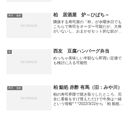
柏 居酒屋 炉～ひばち～
寿司・海鮮
隣接する寿司屋の「粋」が水曜休日でも
こちらで寿司をオーダー可能だが、大将
がいないし、おまかせセット的な奴がな
く、コスパや全体的なクオリティは落ち
る やはり寿司屋のほうで食べた方が安
くて美味しい 3貫1500円のウニは普通以
上に美味しい しめ...
西友 豆腐ハンバーグ弁当
食
めっちゃ美味しい半額なら即買い定価で
も検討に入る可能性
柏 鮨処 赤酢 有馬（旧：みや川）
寿司・海鮮
柏の寿司界隈で聴き取りしたところ、完
全に看板をすげ替えただけで中身は一緒
という情報* * *2022/3/22から「柏 鮨処
赤酢 有馬」と店名変更するっぽい なん
でだろう 住所が4F-Bと4F-Dと微妙に違
うけど、ここ4Fは2店舗だし、食...