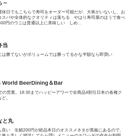
ち～
曜休日でもこちらで寿司をオーダー可能だが、大将がいないし、お
コスパや全体的なクオリティは落ちる やはり寿司屋のほうで食べ
00円のウニは普通以上に美味しい しめ...
弁当
には勝てないがボリュームでは勝ってるかな半額なら即買い
orld BeerDining＆Bar
での営業。18:30までハッピーアワーで全商品4割引日本の各種ク
など。
なと丸
も良い 生鯖200円が絶品本日のオススメネタが黒板にあるので、
大将と楽しく雑談してたら隠しメニューのカワハギの存在が判明