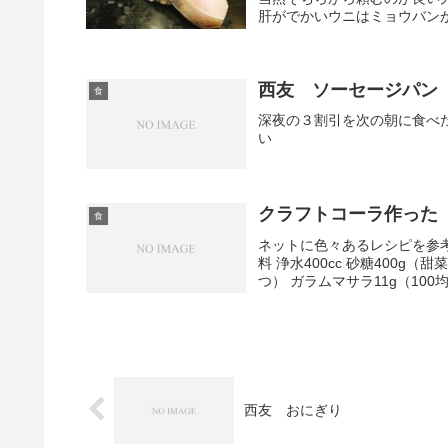
肝がでかいウニはミョウバンが
西友 ソーセージパン
食
深夜の３割引を次の朝に食べ
い
クラフトコーラ作った
食
ネットに色々あるレシピを参
料 浄水400cc 砂糖400g（
つ） ガラムマサラ11g（100均の
西友 おにぎり