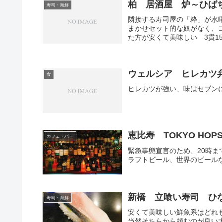
柏 居酒屋 炉～ひば
寿司・海鮮
隣接する寿司屋の「粋」が水
まかせセット的な奴がなく、
た方が安くて美味しい 3貫15
ウェルシア ヒレカツ
食
ヒレカツが強い、味はセブン
恵比寿 TOKYO HOPS W
カフェ・バー
緊急事態宣言のため、20時ま
ラフトビール、世界のビール
新橋 立喰い寿司 ひ
寿司・海鮮
安くて美味しい鮮魚系はどれ
当然そちらから頼むのが良い