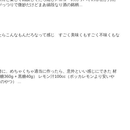
っつりで微妙だけどまあ値段なり酒の銘柄...
たらこんなもんだろなって感じ すごく美味くもすごく不味くもな
考に、めちゃくちゃ適当に作ったら、意外といい感じにできた 材
甜菜糖360g + 黒糖40g） レモン汁100cc（ポッカレモンより安いや
やつ） ...