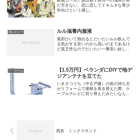
殺風ガール／真田順子異性への悩みが未
だ尽きない、恋に恋してドキムネな青少
年向けという感じ。
ルル滋養内服液
雑レビュー
風邪ひいて熱出るとだいたいルル飲んで
る気がする安いのから高いのまであるけ
ど貧乏性なのでだいたい一番安い奴しか
買わないけど飲んで寝たらめっちゃ汗か
いて一晩で治った生姜がいいんですかね
ウェルシアには高いやつしかなかったの
でセブンで購入
【1.5万円】ベランダにDIYで地デ
リフォーム
ジアンテナを立てた
いきさつうち（中古戸建）の前の持ち主
がリフォームで屋根を葺き替えた際、ケ
ーブルテレビに切り替えたみたいなんで
すよね たかがテレビで毎月何千円とか
ありえんやろネット込でお得ちゃう？
って説、1Gbpsだの10Gbpsだのドヤって
るJCOMの実...
西友 ミックスサンド