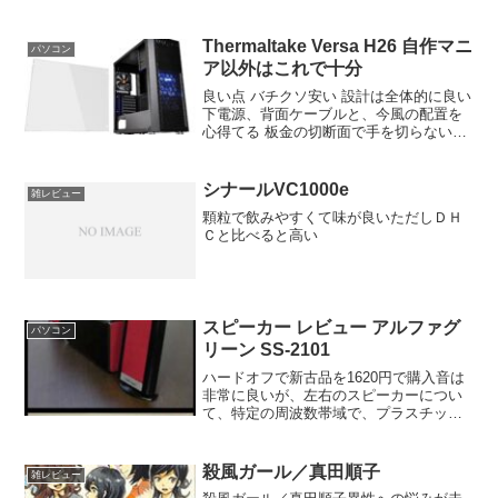
Thermaltake Versa H26 自作マニ
パソコン
ア以外はこれで十分
良い点 バチクソ安い 設計は全体的に良い
下電源、背面ケーブルと、今風の配置を
心得てる 板金の切断面で手を切らない加
工 ケースファン付き、ファンも静かで良
い 微妙な点 工作精度が甘い部分がある
フロントファンが光る（光らないほうが
シナールVC1000e
雑レビュー
良いので交...
顆粒で飲みやすくて味が良いただしＤＨ
Ｃと比べると高い
スピーカー レビュー アルファグ
パソコン
リーン SS-2101
ハードオフで新古品を1620円で購入音は
非常に良いが、左右のスピーカーについ
て、特定の周波数帯域で、プラスチック
の枠が共鳴してビビるので非常にストレ
スが大きい。ただ、デザインは可愛い
し、センターユニットにUSB電源供給の
殺風ガール／真田順子
雑レビュー
口があったりするので...